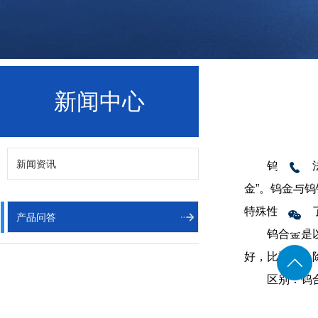
新闻中心
新闻资讯
钨金的说
金”。钨金与
特殊性，避免
产品问答
钨合金是
好，比重大，
区别：钨