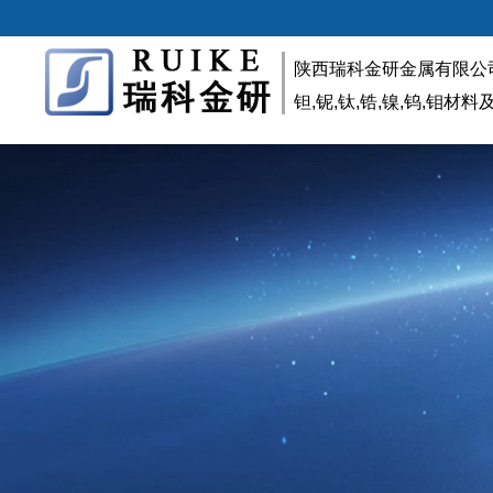
陕西瑞科金研金属有限公
钽,铌,钛,锆,镍,钨,钼材