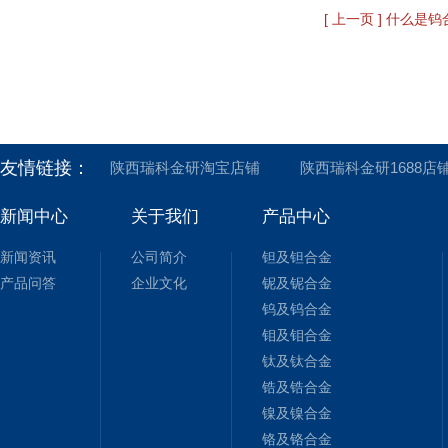
[ 上一页 ] 什么
友情链接：
陕西瑞科金研淘宝店铺
陕西瑞科金研1688店
新闻中心
关于我们
产品中心
新闻资讯
公司简介
钽及钽合金
产品问答
企业文化
铌及铌合金
钨及钨合金
钼及钼合金
钛及钛合金
锆及锆合金
镍及镍合金
铬及铬合金