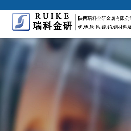
陕西瑞科金研金属有限公
钽,铌,钛,锆,镍,钨,钼材